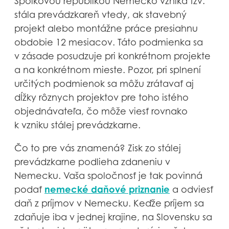
Spolkovou republikou Nemecko vzniká tzv.
stála prevádzkareň vtedy, ak stavebný
projekt alebo montážne práce presiahnu
obdobie 12 mesiacov. Táto podmienka sa
v zásade posudzuje pri konkrétnom projekte
a na konkrétnom mieste. Pozor, pri splnení
určitých podmienok sa môžu zrátavať aj
dĺžky rôznych projektov pre toho istého
objednávateľa, čo môže viesť rovnako
k vzniku stálej prevádzkarne.
Čo to pre vás znamená? Zisk zo stálej
prevádzkarne podlieha zdaneniu v
Nemecku. Vaša spoločnosť je tak povinná
nemecké daňové priznanie
podať
a odviesť
daň z príjmov v Nemecku. Keďže príjem sa
zdaňuje iba v jednej krajine, na Slovensku sa