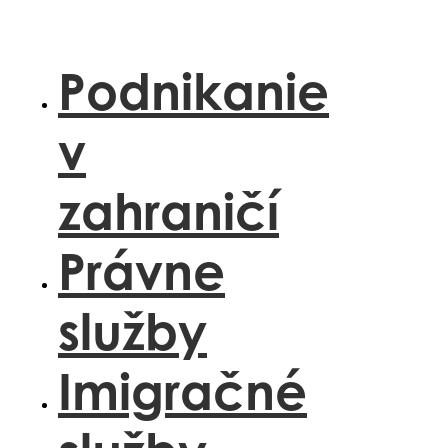
Preskočiť
na
obsah
Podnikanie
v
zahraničí
Právne
služby
Imigračné