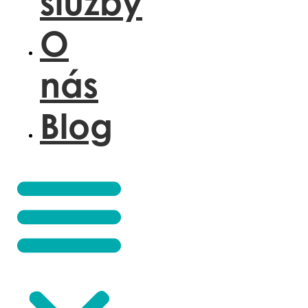
služby
O
nás
Blog