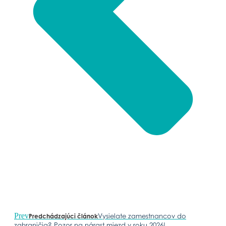
Prev
Vysielate zamestnancov do
Predchádzajúci článok
zahraničia? Pozor na nárast miezd v roku 2026!