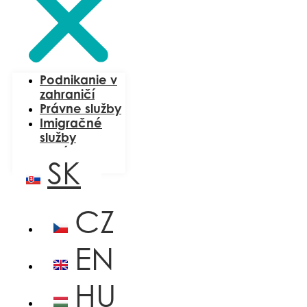
Podnikanie v
zahraničí
Právne služby
Imigračné
služby
O nás
SK
Blog
CZ
EN
HU