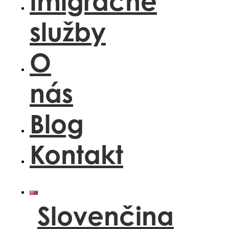
Imigračné
služby
O
nás
Blog
Kontakt
Slovenčina