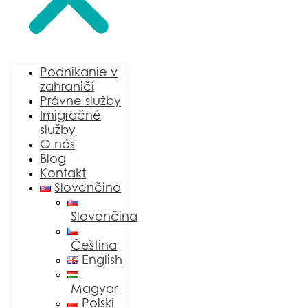
Podnikanie v
zahraničí
Právne služby
Imigračné
služby
O nás
Blog
Kontakt
Slovenčina
Slovenčina
Čeština
English
Magyar
Polski