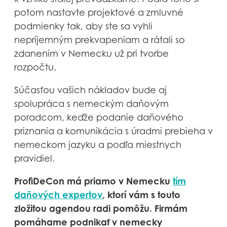
potom nastavte projektové a zmluvné
podmienky tak, aby ste sa vyhli
nepríjemným prekvapeniam a rátali so
zdanením v Nemecku už pri tvorbe
rozpočtu.
Súčasťou vašich nákladov bude aj
spolupráca s nemeckým daňovým
poradcom, keďže podanie daňového
priznania a komunikácia s úradmi prebieha v
nemeckom jazyku a podľa miestnych
pravidiel.
ProfiDeCon má priamo v Nemecku
tím
daňových expertov
, ktorí vám s touto
zložitou agendou radi pomôžu. Firmám
pomáhame podnikať v nemecky