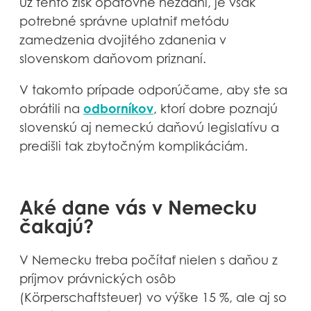
už tento zisk opätovne nezdaní, je však
potrebné správne uplatniť metódu
zamedzenia dvojitého zdanenia v
slovenskom daňovom priznaní.
V takomto prípade odporúčame, aby ste sa
odborníkov
obrátili na
, ktorí dobre poznajú
slovenskú aj nemeckú daňovú legislatívu a
predišli tak zbytočným komplikáciám.
Aké dane vás v Nemecku
čakajú?
V Nemecku treba počítať nielen s daňou z
príjmov právnických osôb
(Körperschaftsteuer) vo výške 15 %, ale aj so