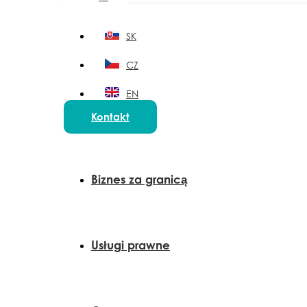
SK
CZ
EN
Kontakt
HU
Biznes za granicą
Usługi prawne