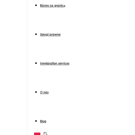
Biznes za granicą
Usługi prawne
Immigration services
O nas
Blog
PL