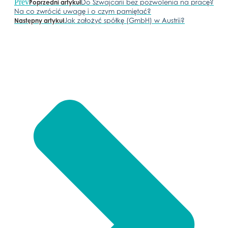
Prev
Do Szwajcarii bez pozwolenia na pracę?
Poprzedni artykuł
Na co zwrócić uwagę i o czym pamiętać?
Jak założyć spółkę (GmbH) w Austrii?
Następny artykuł