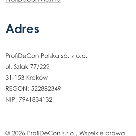
Adres
ProfiDeCon Polska sp. z o.o.
ul. Szlak 77/222
31-153 Kraków
REGON: 522882349
NIP: 7941834132
© 2026 ProfiDeCon s.r.o., Wszelkie prawa