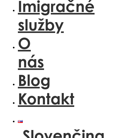
Imigračné
služby
O
nás
Blog
Kontakt
Slovenčina