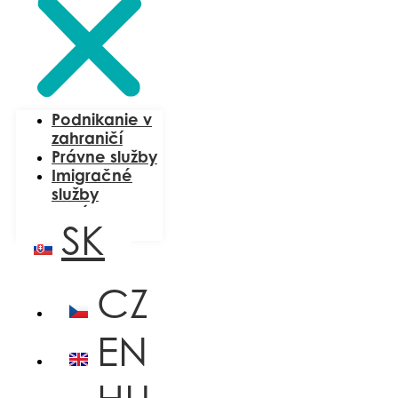
Podnikanie v
zahraničí
Právne služby
Imigračné
služby
O nás
SK
Blog
CZ
EN