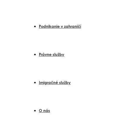
Preskočiť
na
obsah
Podnikanie v zahraničí
Právne služby
Imigračné služby
O nás