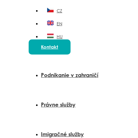
CZ
EN
HU
Kontakt
PL
Podnikanie v zahraničí
Právne služby
Imigračné služby