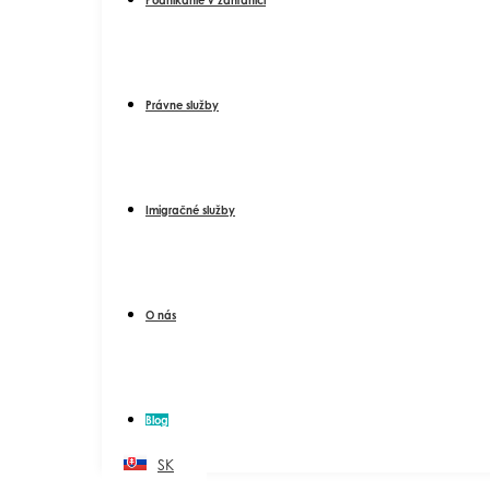
Právne služby
Imigračné služby
O nás
Blog
SK